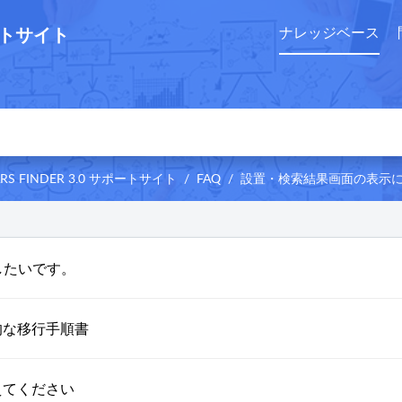
ートサイト
ナレッジベース
 MARS FINDER 3.0 サポートサイト
FAQ
設置・検索結果画面の表示に関する
したいです。
体的な移行手順書
教えてください